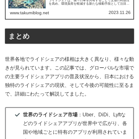
ライドシェアは、個々の車を共有することで交通の利便性
を高め、環境負荷を軽減する新たな移動手段として注目を
集めています。大阪府と神奈川県では、この新しい交通シ
ステムを活用し、公共交通の不足や過疎化に対応するため
2023.11.26
www.takumiblog.net
の積極的な取り組みが進行中です。本記事では、日本各地
の自治体がどのようにライドシェアを取り入れ、地域の課
題解決に役立てているのかを紹介します。大阪の万博に向
けた計画から、神奈川の観光地での導入事例まで、ライド
シェアが日本の未来の交通をどう変えていくのか、見てい
きましょう。
まとめ
世界各地でライドシェアの様相は大きく異なり、様々な動
きが見られています。この記事では、グローバルな市場で
の主要ライドシェアアプリの普及状況から、日本における
独特のライドシェアの現状、そして今後の可能性に至るま
で、詳細にわたって解説してました。
世界のライドシェア市場
：Uber、DiDi、Lyftな
どのライドシェアアプリが世界中で広がり、各
国や地域ごとに特有のアプリが利用されていま