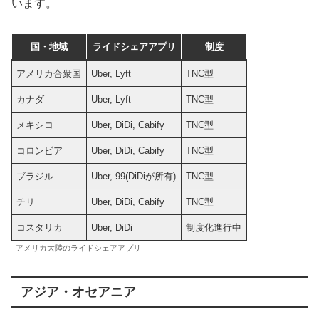
います。
国・地域
ライドシェアアプリ
制度
アメリカ合衆国
Uber, Lyft
TNC型
カナダ
Uber, Lyft
TNC型
メキシコ
Uber, DiDi, Cabify
TNC型
コロンビア
Uber, DiDi, Cabify
TNC型
ブラジル
Uber, 99(DiDiが所有)
TNC型
チリ
Uber, DiDi, Cabify
TNC型
コスタリカ
Uber, DiDi
制度化進行中
アメリカ大陸のライドシェアアプリ
アジア・オセアニア