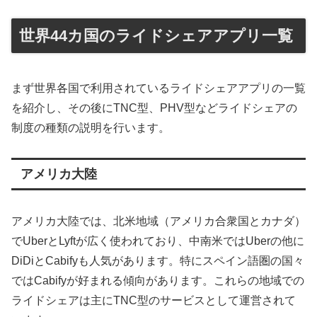
方でライドシェアが禁止されている国々も紹介します。そ
して、世界のライドシェア市場の規模と今後の成長予測に
ついても触れ、この急成長する市場の現状と将来の展望に
ついても紹介します。
世界44カ国のライドシェアアプリ一覧
まず世界各国で利用されているライドシェアアプリの一覧
を紹介し、その後にTNC型、PHV型などライドシェアの
制度の種類の説明を行います。
アメリカ大陸
アメリカ大陸では、北米地域（アメリカ合衆国とカナダ）
でUberとLyftが広く使われており、中南米ではUberの他に
DiDiとCabifyも人気があります。特にスペイン語圏の国々
ではCabifyが好まれる傾向があります。これらの地域での
ライドシェアは主にTNC型のサービスとして運営されて