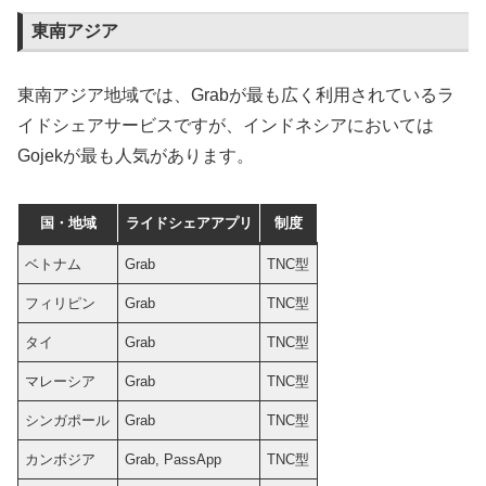
東南アジア
東南アジア地域では、Grabが最も広く利用されているラ
イドシェアサービスですが、インドネシアにおいては
Gojekが最も人気があります。
国・地域
ライドシェアアプリ
制度
ベトナム
Grab
TNC型
フィリピン
Grab
TNC型
タイ
Grab
TNC型
マレーシア
Grab
TNC型
シンガポール
Grab
TNC型
カンボジア
Grab, PassApp
TNC型