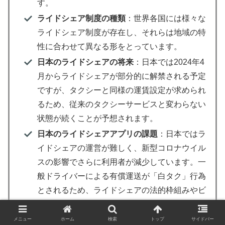
す。
ライドシェア制度の種類
：世界各国には様々な
ライドシェア制度が存在し、それらは地域の特
性に合わせて異なる形をとっています。
日本のライドシェアの将来
：日本では2024年4
月からライドシェアが部分的に解禁される予定
ですが、タクシーと同様の運賃設定が求められ
るため、従来のタクシーサービスと変わらない
状態が続くことが予想されます。
日本のライドシェアアプリの課題
：日本ではラ
イドシェアの運営が難しく、新型コロナウイル
スの影響でさらに利用者が減少しています。一
般ドライバーによる有償運送が「白タク」行為
とされるため、ライドシェアの法的枠組みやビ
ジネスモデルの見直しが求められています。
自治体によるライドシェアの展開
：公共交通機
メニュー
ホーム
検索
トップ
サイドバー