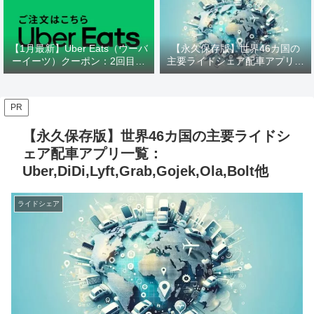
【1月最新】Uber Eats（ウーバ
【永久保存版】世界46カ国の
ーイーツ）クーポン：2回目以
主要ライドシェア配車アプリ一
降、マクドナルド、ケンタッキ
覧：
ー、松屋他
Uber,DiDi,Lyft,Grab,Gojek,Ola,
Bolt他
PR
【永久保存版】世界46カ国の主要ライドシ
ェア配車アプリ一覧：
Uber,DiDi,Lyft,Grab,Gojek,Ola,Bolt他
ライドシェア