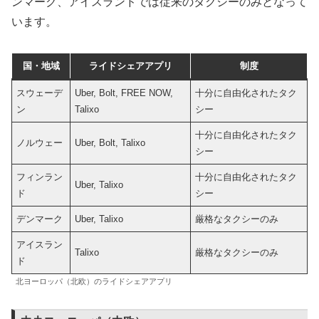
ンマーク、アイスランドでは従来のタクシーのみとなって
います。
国・地域
ライドシェアアプリ
制度
スウェーデ
Uber, Bolt, FREE NOW,
十分に自由化されたタク
ン
Talixo
シー
十分に自由化されたタク
ノルウェー
Uber, Bolt, Talixo
シー
フィンラン
十分に自由化されたタク
Uber, Talixo
ド
シー
デンマーク
Uber, Talixo
厳格なタクシーのみ
アイスラン
Talixo
厳格なタクシーのみ
ド
北ヨーロッパ（北欧）のライドシェアアプリ