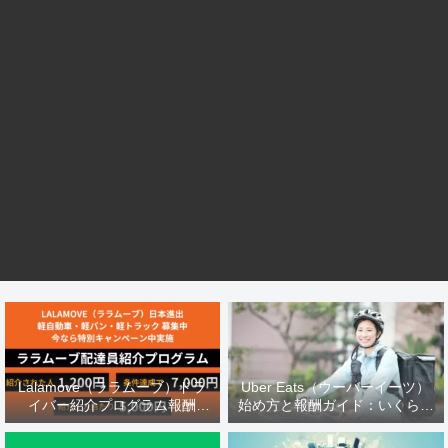
Lalamove（ララムーブ）ドラ
Uber Eats（ウーバーイーツ）
イバー紹介プログラム報酬
始め方と報酬ガイド：いくら稼
5000円：条件達成で8200円ボ
げる？配達バッグは？徹底解説
ーナス