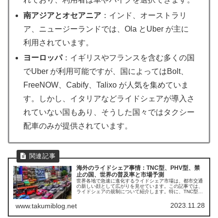
南アジアとオセアニア
：インド、オーストラリ
ア、ニュージーランドでは、Ola とUber が主に
利用されています。
ヨーロッパ
：イギリスやフランスを含む多くの国
でUber が利用可能ですが、国によってはBolt、
FreeNOW、Cabify、Talixo が人気を集めていま
す。しかし、イタリアなどライドシェアが導入さ
れていない国もあり、そうした国々ではタクシー
配車のみが提供されています。
海外のライドシェア事情：TNC型、PHV型、禁
止の国、世界の普及率と市場予測
世界各地で急速に進化するライドシェア市場は、都市交通
の新しい顔として広がりを見せています。この記事では、
ライドシェアの規制について紹介します。特に、TNC型
（Transportation Network Company）とPHV型（Private
Hire Vehicle）という二つの主要なライドシェアモデルの
2023.11.28
www.takumiblog.net
違いについて詳しく見ていきます。また、ライドシェアが
普及し、その利用が拡大している国々の事例を紹介し、一