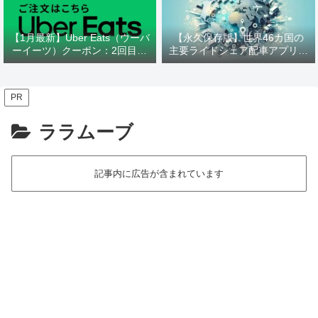
【1月最新】Uber Eats（ウーバ
【永久保存版】世界46カ国の
ーイーツ）クーポン：2回目以
主要ライドシェア配車アプリ一
降、マクドナルド、ケンタッキ
覧：
ー、松屋他
Uber,DiDi,Lyft,Grab,Gojek,Ola,
Bolt他
PR
ララムーブ
記事内に広告が含まれています