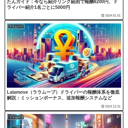
たんガイド：今なら紹介リンク経由で報酬8200円、ド
ライバー紹介1名ごとに5000円
2024.01.01
ララムーブ
Lalamove（ララムーブ）ドライバーの報酬体系を徹底
解説：ミッションボーナス、追加報酬システムなど
2023.12.31
ララムーブ