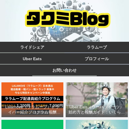
ライドシェア
ララムーブ
Uber Eats
プロフィール
お問い合わせ
Uber Eats（ウーバーイーツ）
Lalamove（ララムーブ）ドラ
始め方と報酬ガイド：いくら稼
イバー紹介プログラム報酬
げる？配達バッグは？徹底解説
5000円：条件達成で8200円ボ
ーナス