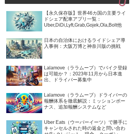
【永久保存版】世界46カ国の主要ライ
ドシェア配車アプリ一覧：
Uber,DiDi,Lyft,Grab,Gojek,Ola,Bolt他
日本の自治体におけるライドシェア導
入事例：大阪万博と神奈川版の挑戦
Lalamove（ララムーブ）でバイク登録
は可能か？：2023年11月から日本進
出、ドライバー募集中
Lalamove（ララムーブ）ドライバーの
報酬体系を徹底解説：ミッションボー
ナス、追加報酬システムなど
Uber Eats（ウーバーイーツ）で勝手に
キャンセルされた時の返金と問い合わ